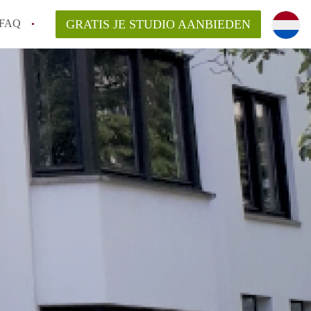
FAQ
GRATIS JE STUDIO AANBIEDEN
cht!
n op een Studio in Maastricht?
n StudioMaastricht?
elaarsvergoeding/bemiddelingsvergoeding?