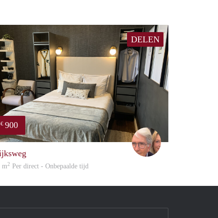
DELEN
900
€
Adriaan
ijksweg
2
1 m
Per direct - Onbepaalde tijd