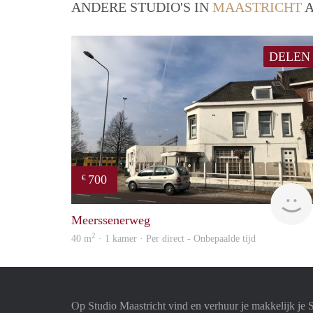
ANDERE STUDIO'S IN
MAASTRICHT
A
DELEN
700
€
Meerssenerweg
2
40 m
· 1 kamer · Per direct - Onbepaalde tijd
Op Studio Maastricht vind en verhuur je makkelijk je 