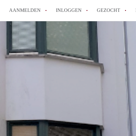
AANMELDEN
INLOGGEN
GEZOCHT
How to translate StudioMaastri
Wat is StudioMaastricht?
Hoeveel kost het om te reagere
Wat is de privacyverklaring va
Berekent StudioMaastricht mak
Alle veelgestelde vragen