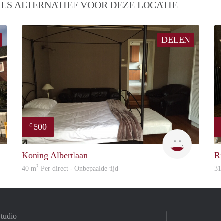
LS ALTERNATIEF VOOR DEZE LOCATIE
DELEN
500
€
Woonhuis
Eurotel
Koning Albertlaan
R
2
40 m
Per direct - Onbepaalde tijd
3
Studio