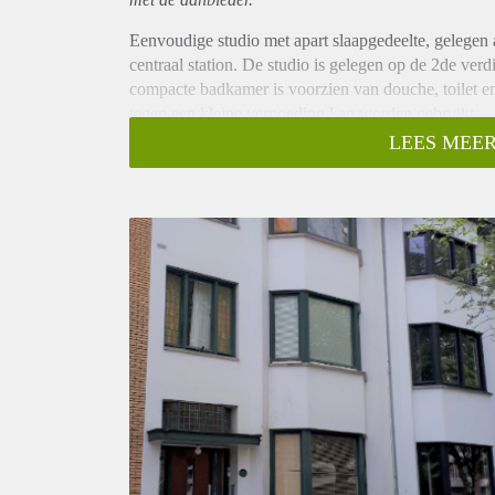
Eenvoudige studio met apart slaapgedeelte, gelegen 
centraal station. De studio is gelegen op de 2de ve
compacte badkamer is voorzien van douche, toilet e
tegen een kleine vergoeding kan worden gebruikt.
Fietsen kunnen voor het pand gestald worden.
LEES MEER
Huurgegevens:
- De huurprijs incl. GWE en gebruik internet bedraa
- De waarborg bedraagt eenmalig € 1000,-
- Huurtoeslag is NIET mogelijk.
- Huisdieren zijn niet toegestaan.
- Minimale huurtermijn bedraagt 12 maanden.
- Uitsluitend beschikbaar voor 1 rustige student.
- Uitsluitend beschikbaar per 1 augustus.
Wij werken conform het toewijzigingsprotocol van Pa
https://tinyurl.com/59s3pdsc