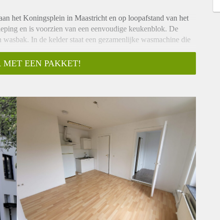
aan het Koningsplein in Maastricht en op loopafstand van het
rdieping en is voorzien van een eenvoudige keukenblok. De
n wasbak. In de kelder staat een gezamenlijke wasmachine die
 MET EEN PAKKET!
gt € 750,- per maand.
rarius. Meer informatie vind je via deze link: