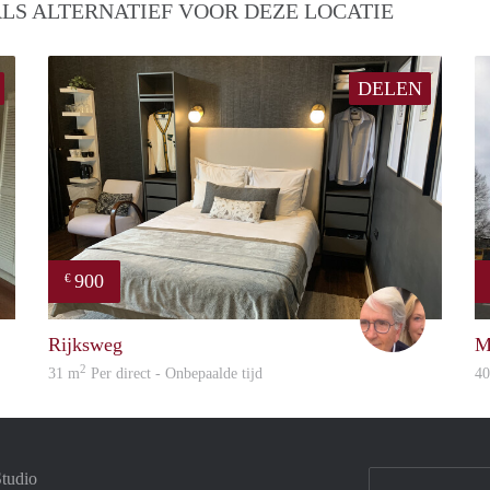
LS ALTERNATIEF VOOR DEZE LOCATIE
DELEN
900
€
Eurotel
Adriaan
Rijksweg
M
2
31 m
Per direct - Onbepaalde tijd
4
Studio