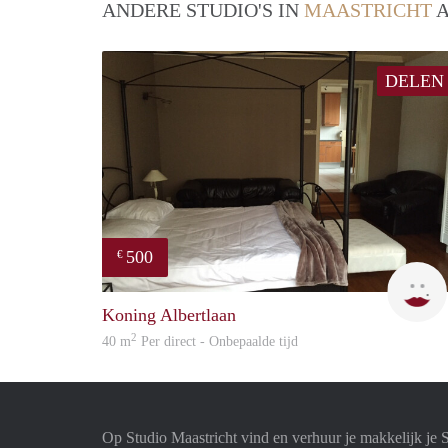
ANDERE STUDIO'S IN
MAASTRICHT
A
DELEN
500
€
Koning Albertlaan
2
40 m
Per direct - Onbepaalde tijd
Op Studio Maastricht vind en verhuur je makkelijk je 