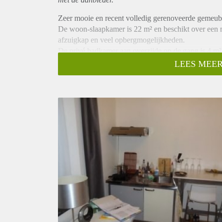
Zeer mooie en recent volledig gerenoveerde gemeubil
De woon-slaapkamer is 22 m² en beschikt over een mo
afzuigkap en veel opbergmogelijkheden.
De privé badkamer aan overzijde op de gang is 4 m² 
een toilet.
LEES MEER
De ramen zijn volledig voorzien van dubbel beglazi
wasmachine en droger. Deze wordt gebruikt door in 
De studio heeft een zeer centrale ligging in het cen
winkels. Tevens bevinden de verschillende Universit
persoon.