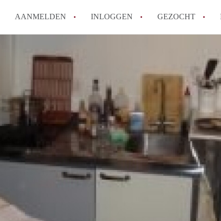
AANMELDEN
INLOGGEN
GEZOCHT
How to translate StudioMaastri
Wat is StudioMaastricht?
Hoeveel kost het om te reagere
Wat is de privacyverklaring va
Berekent StudioMaastricht mak
Alle veelgestelde vragen