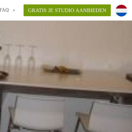
FAQ
GRATIS JE STUDIO AANBIEDEN
cht!
n op een Studio in Maastricht?
n StudioMaastricht?
elaarsvergoeding/bemiddelingsvergoeding?