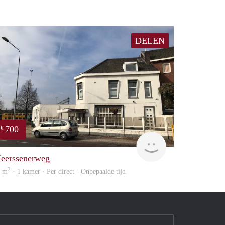
DELEN
700
€
Woonhuis
eerssenerweg
2
0 m
· 1 kamer · Per direct - Onbepaalde tijd