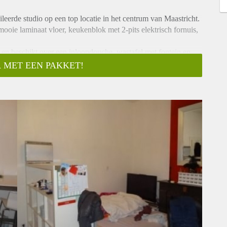
eerde studio op een top locatie in het centrum van Maastricht.
oie laminaat vloer, keukenblok met 2-pits elektrisch fornuis,
en beschikt over een inloopdouche, wastafel met fontein en
 MET EEN PAKKET!
ng. In de kelder van het pand bevinden zich de gezamenlijke
totaal 5 bewoners.
trum van Maastricht. Nabij diverse uitvalswegen, bushaltes en
eiten zich op loopafstand. Ideaal voor een student of werkend