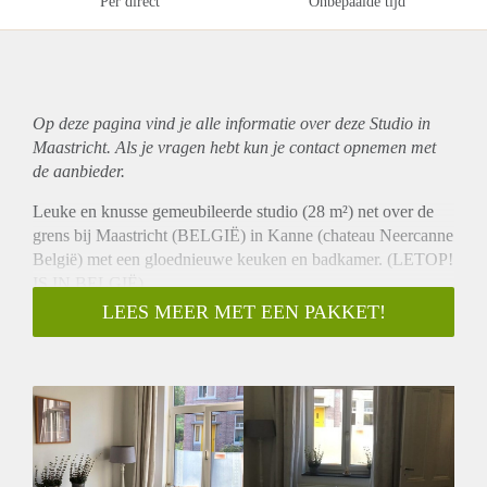
Per direct
Onbepaalde tijd
Op deze pagina vind je alle informatie over deze Studio in
Maastricht. Als je vragen hebt kun je contact opnemen met
de aanbieder.
Leuke en knusse gemeubileerde studio (28 m²) net over de
grens bij Maastricht (BELGIË) in Kanne (chateau Neercanne
België) met een gloednieuwe keuken en badkamer. (LETOP!
IS IN BELGIË)
De totale oppervlakte van het appartement is 28 m² en wordt
LEES MEER MET EEN PAKKET!
gemeubileerd opgeleverd.
Op de begane grond is de slaap/woonkamer van 13 m² en
grenst aan de voortuin. De kamer heeft dubbelglas en ook
heeft de slaapkamer een prachtige terrazzo vloer.
In de kelder is de keuken van 10 m². De keuken schikt over
een koelkast, een 2 pitst, elektrische kookplaat, afzuiging,
opbergkasten.