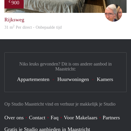
900
€
Adri
Rijksweg
2
31 m
Per direct - Onbepaalde tijd
Niks leuks gevonden? Dit is ons andere aanbod in
Maastricht:
Appartementen
Huurwoningen
Kamers
Op Studio Maastricht vind en verhuur je makkelijk je Studio
Over ons
Contact
Faq
Voor Makelaars
Partners
Gratis je Studio aanbieden in Maastricht