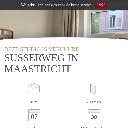
OK!
We gebruiken
cookies
voor de beste service
DEZE STUDIO IS VERHUURD
SUSSERWEG IN
MAASTRICHT
2
28 m
2 kamers
∞
07