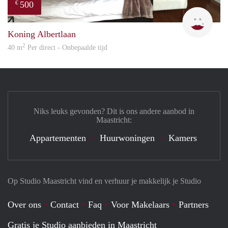
500
€
Eurot
Koning Albertlaan
2
40 m
Per direct - Onbepaalde tijd
Niks leuks gevonden? Dit is ons andere aanbod in
Maastricht:
Appartementen
Huurwoningen
Kamers
Op Studio Maastricht vind en verhuur je makkelijk je Studio
Over ons
Contact
Faq
Voor Makelaars
Partners
Gratis je Studio aanbieden in Maastricht