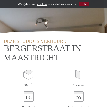
OK!
We gebruiken
cookies
voor de beste service
DEZE STUDIO IS VERHUURD
BERGERSTRAAT IN
MAASTRICHT
2
29 m
1 kamer
∞
06