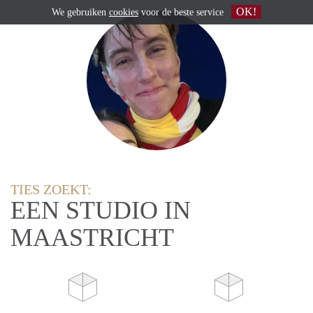
OK!
We gebruiken
cookies
voor de beste service
TIES ZOEKT:
EEN STUDIO IN
MAASTRICHT