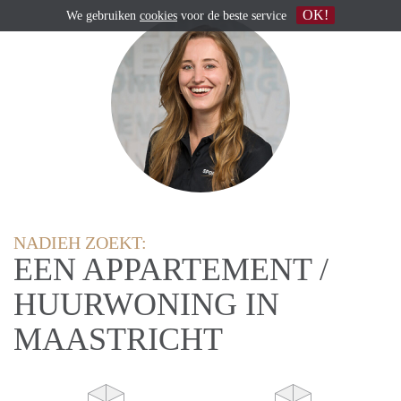
OK!
We gebruiken
cookies
voor de beste service
NADIEH ZOEKT:
EEN APPARTEMENT /
HUURWONING IN
MAASTRICHT