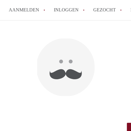
AANMELDEN
INLOGGEN
GEZOCHT
How to translate StudioMaastri
Wat is StudioMaastricht?
Hoeveel kost het om te reagere
Wat is de privacyverklaring va
Berekent StudioMaastricht mak
Alle veelgestelde vragen