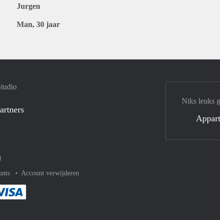
Jurgen
Man, 30 jaar
Studio
Niks leuks 
artners
Appar
d
unts
Account verwijderen
met Paypal
kelijk af met Mastercard
ent gemakkelijk af met Meastro
Je rekent gemakkelijk af met Visa