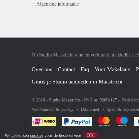
Algemene informatie:
Op Studio Maastricht vind en verhuur je makkelijk je 
Over ons
Contact
Faq
Voor Makelaars
P
Gratis je Studio aanbieden in Maastricht
© 2026 - Studio Maastricht - KvK nr. 02094127 –
Nederlan
Voorwaarden & privacy
Disclaimer
Spam & nep-acco
Je rekent gemakkelijk af 
Je rekent gemak
Je rek
OK!
We gebruiken
cookies
voor de beste service