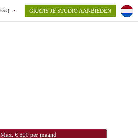
FAQ
GRATIS JE STUDIO AANBIEDEN
cht!
n op een Studio in Maastricht?
n StudioMaastricht?
elaarsvergoeding/bemiddelingsvergoeding?
Max. € 800 per maand