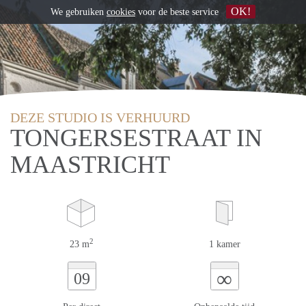
OK!
We gebruiken
cookies
voor de beste service
DEZE STUDIO IS VERHUURD
TONGERSESTRAAT IN
MAASTRICHT
2
23 m
1 kamer
∞
09