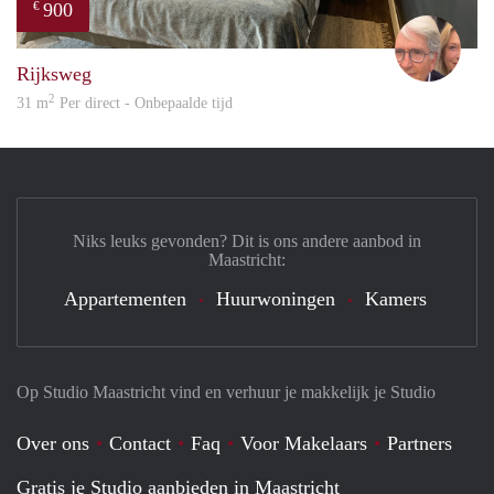
900
€
Adri
Rijksweg
2
31 m
Per direct - Onbepaalde tijd
Niks leuks gevonden? Dit is ons andere aanbod in
Maastricht:
Appartementen
Huurwoningen
Kamers
Op Studio Maastricht vind en verhuur je makkelijk je Studio
Over ons
Contact
Faq
Voor Makelaars
Partners
Gratis je Studio aanbieden in Maastricht