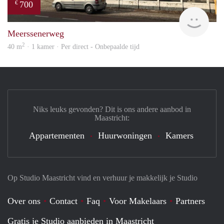
700
€
Woon
Meerssenerweg
2
40 m
· 1 kamer · Per direct - Onbepaalde tijd
Niks leuks gevonden? Dit is ons andere aanbod in
Maastricht:
Appartementen
Huurwoningen
Kamers
Op Studio Maastricht vind en verhuur je makkelijk je Studio
Over ons
Contact
Faq
Voor Makelaars
Partners
Gratis je Studio aanbieden in Maastricht