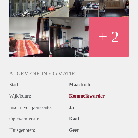
- Huisdieren zijn hier helaas niet toegestaan.
- Uitsluitend beschikbaar voor 1 rustige student.
Wij werken conform het toewijzigingsprotocol van Pararius.
Meer informatie vind je via deze link:
https://www.pararius.nl/info/selectieprocedure-huurder
+ 2
ALGEMENE INFORMATIE
Stad
Maastricht
Wijk/buurt:
Kommelkwartier
Inschrijven gemeente:
Ja
Opleverniveau:
Kaal
Huisgenoten:
Geen