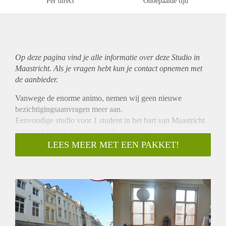
Per direct
Onbepaalde tijd
Op deze pagina vind je alle informatie over deze Studio in
Maastricht. Als je vragen hebt kun je contact opnemen met
de aanbieder.
Vanwege de enorme animo, nemen wij geen nieuwe
bezichtigingsaanvragen meer aan.
Eenvoudige studio voor 1 student in het hart van Maastricht
te huur. Let wel, niet online te bezichtigen.
De studio is gelegen op de tweede verdieping van een
LEES MEER MET EEN PAKKET!
eenvoudig studentenpand aan de Brusselsestraat. De basis
keukenopstelling is voorzien van een losse koelkast,
kookplaat, afzuigkap en wasmachine aansluiting. De
badkamer is voorzien van wastafel, douche en toilet.
Huurgegevens:
- De huurprijs incl. G/W/E bedraagt € 900,- per maand.
- Waarborgsom bedraagt € 900,-