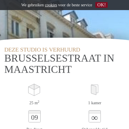
OK!
We gebruiken
cookies
voor de beste service
DEZE STUDIO IS VERHUURD
BRUSSELSESTRAAT IN
MAASTRICHT
2
25 m
1 kamer
∞
09