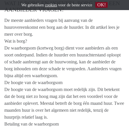
WAT IS BORG EN HOEVEEL BORG MAG EEN
OK!
We gebruiken
cookies
voor de beste service
AANBIEDER VRAGEN?
De meeste aanbieders vragen bij aanvang van de
huurovereenkomst een borg aan de huurder. In dit artikel lees je
meer over borg.
Wat is borg?
De waarborgsom (kortweg borg) dient voor aanbieders als een
soort onderpand. Indien de huurder een huurachterstand oploopt
of schade aanbrengt aan de huurwoning, kan de aanbieder de
borg inhouden om deze schade te vergoeden. Aanbieders vragen
bijna altijd een waarborgsom.
De hoogte van de waarborgsom
De hoogte van de waarborgsom moet redelijk zijn. Dit betekent
dat de borg niet zo hoog mag zijn dat het een voordeel voor de
aanbieder oplevert. Meestal betreft de borg één maand huur. Twee
maanden huur is over het algemeen niet redelijk, tenzij de
huurprijs relatief laag is.
Betaling van de waarborgsom