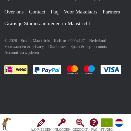
Over ons
Contact
Faq
Voor Makelaars
Partners
Gratis je Studio aanbieden in Maastricht
© 2026 - Studio Maastricht - KvK nr. 02094127 –
Nederland
Voorwaarden & privacy
Disclaimer
Spam & nep-accounts
Account verwijderen
Je rekent gemakkelijk af met Paypal
Je rekent gemakkelijk af met M
Je rekent gemakkelij
Je re
+
AANMELDEN
INLOGGEN
GEZOCHT
FAQ
STUDIO