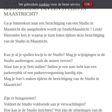
WAAR KAN IK OPLETTEN TIJDENS EEN
OK!
We gebruiken
cookies
voor de beste service
BEZICHTIGING VAN EEN STUDIO IN
MAASTRICHT?
Ga je binnenkort naar een bezichtiging van een Studio in
Maastricht die aangeboden wordt op StudioMaastricht ? Leuk!
Hieronder lees je waarop je kunt letten tijdens deze bezichtiging
van de Studio in Maastricht.
Kan je al je spullen kwijt in de Studio? Mag je wijzigingen in de
Studio aanbrengen, zoals de muren verven?
Waar kan je je fiets stallen? Indien je een auto hebt kan een
parkeerplek of een parkeervergunning handig zijn.
Mag je foto’s maken tijdens de bezichtiging van de Studio in
Maastricht?
Zijn er huisgenoten?
Voldoet de Studio voldoende aan je verwachtingen?
Hoe kan je de Studio inrichten? Wat zijn de afmetingen van de