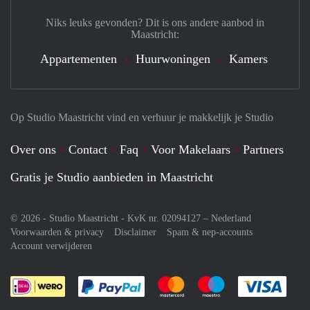
Niks leuks gevonden? Dit is ons andere aanbod in
Maastricht:
Appartementen
Huurwoningen
Kamers
Op Studio Maastricht vind en verhuur je makkelijk je Studio
Over ons
Contact
Faq
Voor Makelaars
Partners
Gratis je Studio aanbieden in Maastricht
© 2026 - Studio Maastricht - KvK nr. 02094127 –
Nederland
Voorwaarden & privacy
Disclaimer
Spam & nep-accounts
Account verwijderen
Je rekent gemakkelijk af met Paypal
Je rekent gemakkelijk af met M
Je rekent gemakkelij
Je re