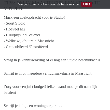
TIPS: OM IN MAASTRICHT EEN STUDIO TE
OK!
We gebruiken
cookies
voor de beste service
VINDEN!
Maak een zoekopdracht voor je Studio!
- Soort Studio
- Hoeveel M2
- Huurprijs incl. of excl.
- Welke wijk/buurt in Maastricht
- Gemeubileerd /Gestoffeerd
Vraag in je kennissenkring of er nog een Studio beschikbaar is!
Schrijf je in bij meerdere verhuurmakelaars in Maastricht!
Zorg voor een juist budget! (elke maand moet je dit namelijk
betalen)
Schrijf je in bij een woningcorporatie.