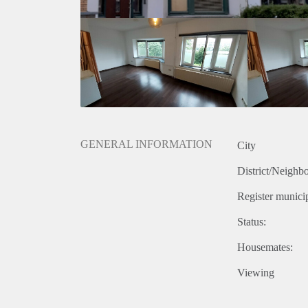
GENERAL INFORMATION
City
District/Neighb
Register municip
Status:
Housemates:
Viewing