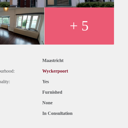
+ 5
Maastricht
ourhood:
Wyckerpoort
ality:
Yes
Furnished
None
In Consultation