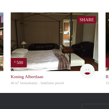
SHARE
500
€
Woonhuis
Eurotel
Koning Albertlaan
R
2
40 m
Immediately - Indefinite period
3