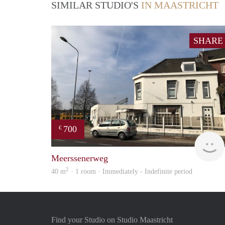
SIMILAR STUDIO'S
IN MAASTRICHT
SHARE
700
€
Meerssenerweg
2
40 m
· 1 room · Immediately - Indefinite period
Find your Studio on Studio Maastricht