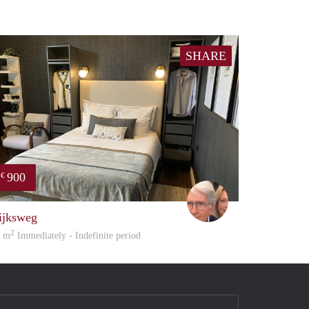
SHARE
900
€
Adriaan
ijksweg
2
1 m
Immediately - Indefinite period