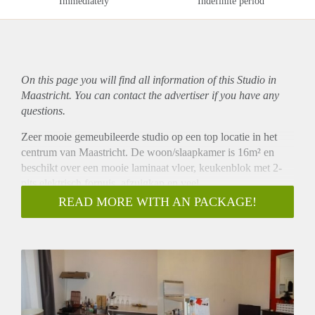
Immediately
Indefinite period
On this page you will find all information of this Studio in
Maastricht. You can contact the advertiser if you have any
questions.
Zeer mooie gemeubileerde studio op een top locatie in het
centrum van Maastricht. De woon/slaapkamer is 16m² en
beschikt over een mooie laminaat vloer, keukenblok met 2-
pits elektrisch fornuis, afzuigkap en veel
opbergmogelijkheden.
READ MORE WITH AN PACKAGE!
De privé badkamer aan overzijde op de gang is 3m² en
beschikt over een inloopdouche, wastafel met fontein en een
toilet.
De ramen zijn volledig voorzien van dubbel beglazing. In de
kelder van het pand bevinden zich de gezamenlijke
wasmachine en droger. Deze wordt gebruikt door in totaal 5
bewoners.