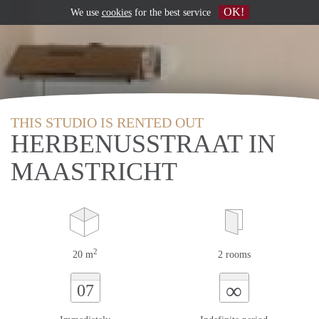
OK!
We use
cookies
for the best service
THIS STUDIO IS RENTED OUT
HERBENUSSTRAAT IN
MAASTRICHT
2
20 m
2 rooms
∞
07