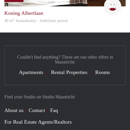
Eurot
Koning Albertlaan
2
40 m
Immediately - Indefinite period
Couldn't find anything? These are our other offers in
Maastricht:
Apartments
Rental Properties
Rooms
Find your Studio on Studio Maastricht
About us
Contact
Faq
For Real Estate Agents/Realtors