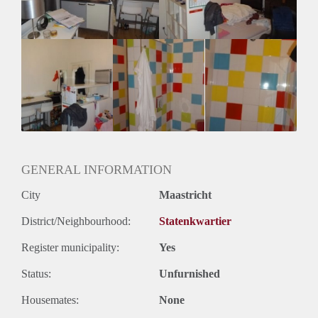
De studio heeft een zeer centrale ligging in het centrum van
Maastricht. Nabij diverse uitvalswegen, bushaltes en winkels.
Tevens bevinden de verschillende Universiteiten zich op
loopafstand. Ideaal voor een student of werkend persoon.
GENERAL INFORMATION
City
Maastricht
District/Neighbourhood:
Statenkwartier
Register municipality:
Yes
Status:
Unfurnished
Housemates:
None