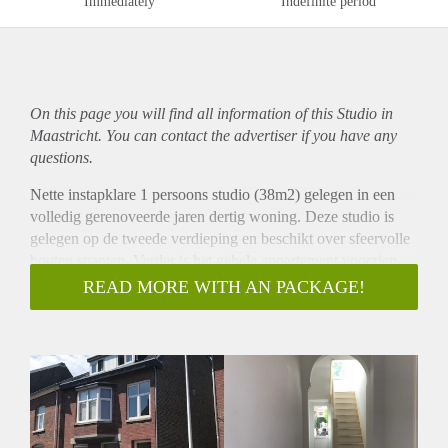
Immediately
Indefinite period
On this page you will find all information of this Studio in
Maastricht. You can contact the advertiser if you have any
questions.
Nette instapklare 1 persoons studio (38m2) gelegen in een
volledig gerenoveerde jaren dertig woning. Deze studio is
gelegen op de tweede verdieping en beschikt over sfeervolle
houten spanten. Verder is het gehele appartement voorzien
van een nette laminaatvloer. De keuken is voorzien van 2 pits
READ MORE WITH AN PACKAGE!
fornuis en afzuigkap. De ruime badkamer is voorzien van
wastafel, douchecabine en de aansluiting voor de
wasmachine. Achter de woning ligt een goed onderhouden
tuin voor gezamenlijk gebruik en bevindt zich eveneens een
overdekte fietsenstalling.
Deze woning is uitsluitend geschikt voor 1 werkend persoon.
STUDENTEN ZIJN NIET TOEGESTAAN!!