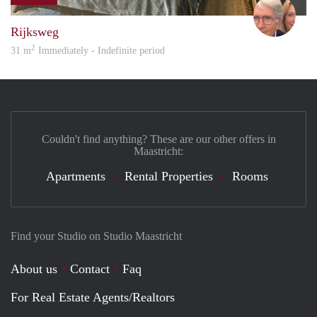
Adri
Rijksweg
2
31 m
Immediately - Indefinite period
Couldn't find anything? These are our other offers in
Maastricht:
Apartments
Rental Properties
Rooms
Find your Studio on Studio Maastricht
About us
Contact
Faq
For Real Estate Agents/Realtors