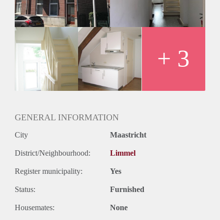
De huurprijs incl. servicekosten, internet en GWE bedraagt €
800,- per maand. Waarborgsom bedraagt € 1600,-
Huurtoeslag is mogelijk.
+ 3
GENERAL INFORMATION
City
Maastricht
District/Neighbourhood:
Limmel
Register municipality:
Yes
Status:
Furnished
Housemates:
None