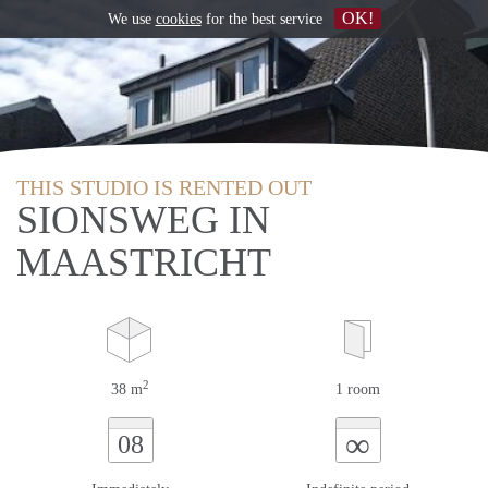
OK!
We use
cookies
for the best service
THIS STUDIO IS RENTED OUT
SIONSWEG IN
MAASTRICHT
2
38 m
1 room
∞
08