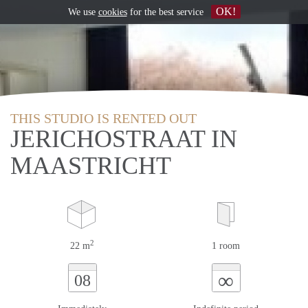
OK!
We use
cookies
for the best service
THIS STUDIO IS RENTED OUT
JERICHOSTRAAT IN
MAASTRICHT
2
22 m
1 room
∞
08