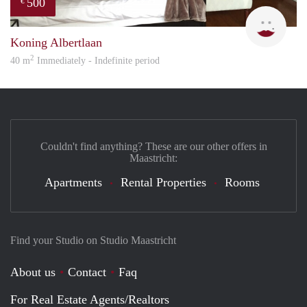
500
€
Eurot
Koning Albertlaan
2
40 m
Immediately - Indefinite period
Couldn't find anything? These are our other offers in
Maastricht:
Apartments
Rental Properties
Rooms
Find your Studio on Studio Maastricht
About us
Contact
Faq
For Real Estate Agents/Realtors