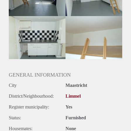
De studio is gelegen in een rustige woonwijk nabij de Hoge
hotelschool en het winkelcentrum. Vanaf de studio is het 5
minuten rijden naar uitvalwegen zoals de A2 en A79 en het
centrum van Maastricht
IN DE WONING ERNAAST KOMT
TEGENLIJKERTIJD OOK NOG EEN ZEER RUIME
GEMEUBLILEERDE STUDENTENKAMER VAN 20M²
VRIJ, DUS INDEAAL VOOR 2 BEVRIENDE
STUDENTEN.
GENERAL INFORMATION
City
Maastricht
District/Neighbourhood:
Limmel
Register municipality:
Yes
Status:
Furnished
Housemates:
None