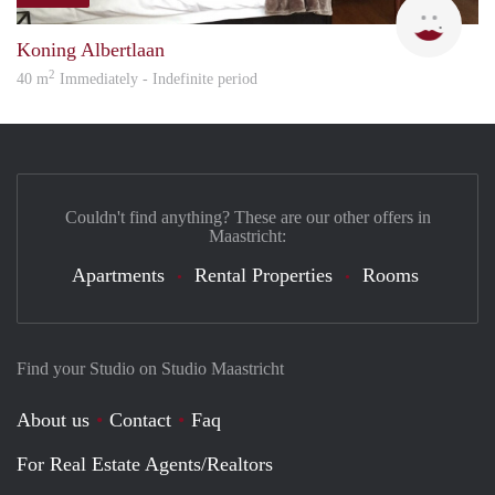
Eurot
Koning Albertlaan
2
40 m
Immediately - Indefinite period
Couldn't find anything? These are our other offers in
Maastricht:
Apartments
Rental Properties
Rooms
Find your Studio on Studio Maastricht
About us
Contact
Faq
For Real Estate Agents/Realtors