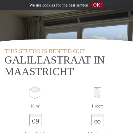
OK!
We use
cookies
for the best service
THIS STUDIO IS RENTED OUT
GALILEASTRAAT IN
MAASTRICHT
2
16 m
1 room
∞
09