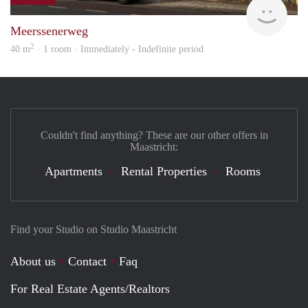
Woon
Meerssenerweg
2
40 m
· 1 room · Immediately - Indefinite period
Couldn't find anything? These are our other offers in
Maastricht:
Apartments
Rental Properties
Rooms
Find your Studio on Studio Maastricht
About us
Contact
Faq
For Real Estate Agents/Realtors