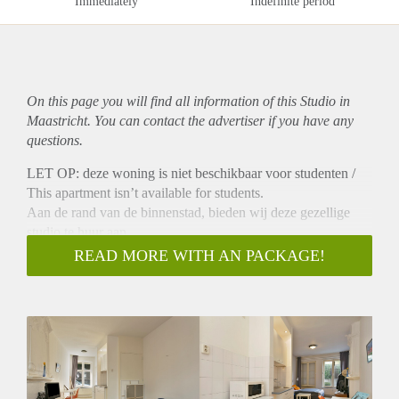
Immediately
Indefinite period
On this page you will find all information of this Studio in
Maastricht. You can contact the advertiser if you have any
questions.
LET OP: deze woning is niet beschikbaar voor studenten /
This apartment isn’t available for students.
Aan de rand van de binnenstad, bieden wij deze gezellige
studio te huur aan.
Het object maakt onderdeel uit van een karakteristiek
READ MORE WITH AN PACKAGE!
complex dat is aangewezen als Rijksmonument en ligt op
nog geen 5 minuutjes lopen van het Vrijthof.