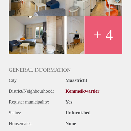
+ 4
GENERAL INFORMATION
City
Maastricht
District/Neighbourhood:
Kommelkwartier
Register municipality:
Yes
Status:
Unfurnished
Housemates:
None