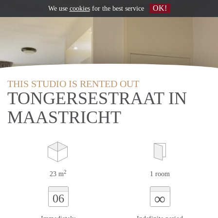
OK!
We use
cookies
for the best service
THIS STUDIO IS RENTED OUT
TONGERSESTRAAT IN
MAASTRICHT
2
23 m
1 room
∞
06