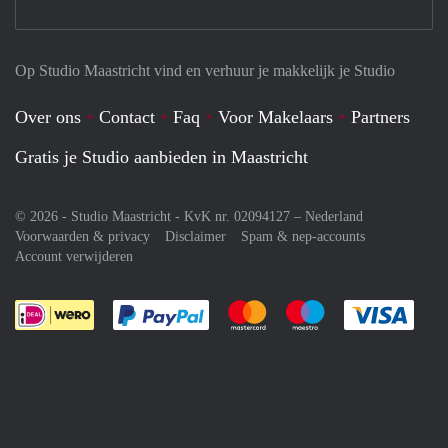
Op Studio Maastricht vind en verhuur je makkelijk je Studio
Over ons
Contact
Faq
Voor Makelaars
Partners
Gratis je Studio aanbieden in Maastricht
© 2026 - Studio Maastricht - KvK nr. 02094127 –
Nederland
Voorwaarden & privacy
Disclaimer
Spam & nep-accounts
Account verwijderen
Je rekent gemakkelijk af met Paypal
Je rekent gemakkelijk af met M
Je rekent gemakkelij
Je re