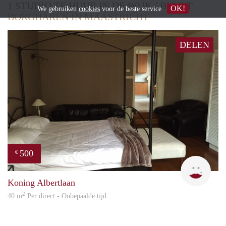
1 STUDIO TE HUUR IN DE WIJK / BUURT
OK!
We gebruiken
cookies
voor de beste service
BORGHAREN IN MAASTRICHT
DELEN
500
€
Eurot
Koning Albertlaan
2
40 m
Per direct - Onbepaalde tijd