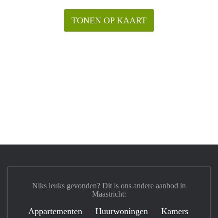
TONEN OP KAART
Niks leuks gevonden? Dit is ons andere aanbod in
Maastricht:
Appartementen
Huurwoningen
Kamers